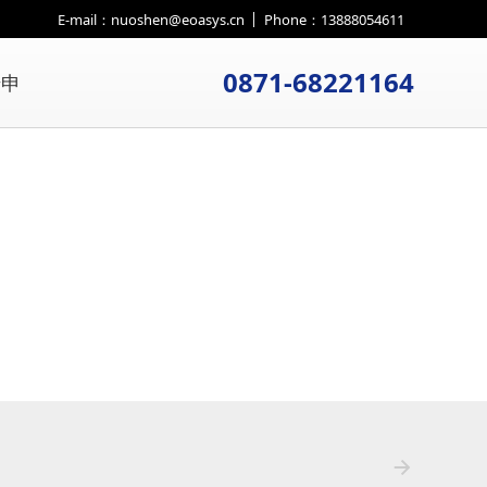
E-mail：nuoshen@eoasys.cn
Phone：13888054611
0871-68221164
诺申